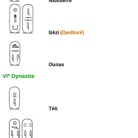
Niouserrê
Izézi
(
Djedkarê
)
Ounas
e
VI
Dynastie
Téti