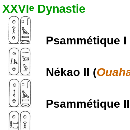
XXVI
Dynastie
e
Psammétique I 
Nékao II (
Ouaha
Psammétique II