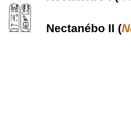
Nectanébo II (
N