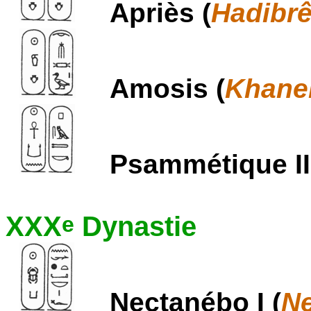
Apriès (
Hadibrê
Amosis (
Khane
Psammétique II
XXX
Dynastie
e
Nectanébo I (
Ne